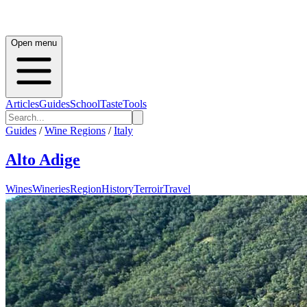
Open menu
Articles
Guides
School
Taste
Tools
Guides
/
Wine Regions
/
Italy
Alto Adige
Wines
Wineries
Region
History
Terroir
Travel